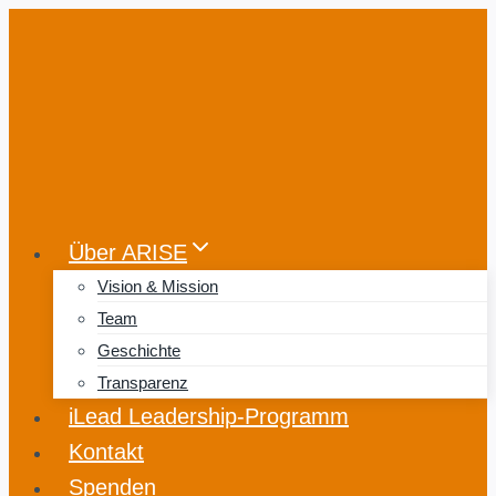
Zum
Inhalt
springen
Über ARISE
Vision & Mission
Team
Geschichte
Transparenz
iLead Leadership-Programm
Kontakt
Spenden