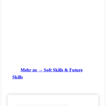
Heute. Für
morgen.
Mit Bildung die nächsten Pioniere des
Wandels, Vordenker, Gesellschaftspräger,
Visionäre und Wegbereiter entwickeln.
Mehr zu → Soft Skills & Future
Skills