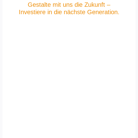
Gestalte mit uns die Zukunft –
Investiere in die nächste Generation.
Soft Skills &
Future Skills:
Jugendliche &
junge
Erwachsene
befähigen.