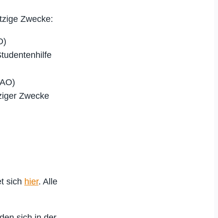
tzige Zwecke:
O)
Studentenhilfe
 AO)
ziger Zwecke
et sich
hier
. Alle
den sich in der