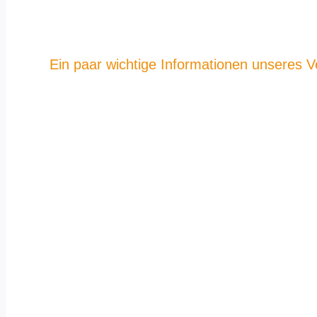
Ein paar wichtige Informationen unseres V
Transparenz, Off
Transparenz ist uns wichtig. Deshalb haben wir 
verpflichten uns, die folgenden zehn Information