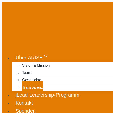
Zum
Inhalt
springen
Über ARISE
Vision & Mission
Team
Geschichte
Transparenz
iLead Leadership-Programm
Kontakt
Spenden