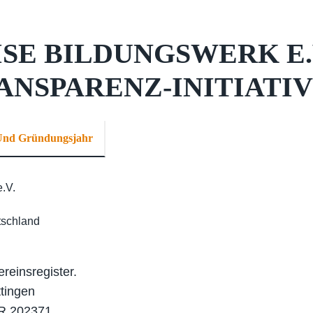
ISE BILDUNGSWERK E.
ANSPARENZ-INITIATI
 Und Gründungsjahr
.V.
tschland
reinsregister.
ttingen
R 202371