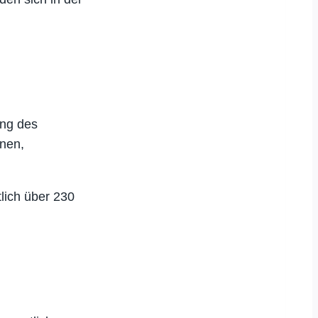
ung des
onen,
lich über 230