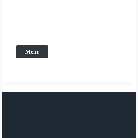
Werde Mitmacher,
Initiator, Netzwerker, oder
Förderer.
Mehr