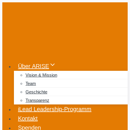
Zum
Inhalt
springen
Über ARISE
Vision & Mission
Team
Geschichte
Transparenz
iLead Leadership-Programm
Kontakt
Spenden